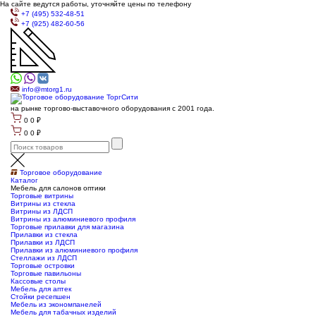
На сайте ведутся работы, уточняйте цены по телефону
+7 (495) 532-48-51
+7 (925) 482-60-56
info@mtorg1.ru
на рынке торгово-выставочного оборудования с 2001 года.
0
0
₽
0
0
₽
Торговое оборудование
Каталог
Мебель для салонов оптики
Торговые витрины
Витрины из cтекла
Витрины из ЛДСП
Витрины из алюминиевого профиля
Торговые прилавки для магазина
Прилавки из стекла
Прилавки из ЛДСП
Прилавки из алюминиевого профиля
Стеллажи из ЛДСП
Торговые островки
Торговые павильоны
Кассовые столы
Мебель для аптек
Стойки ресепшен
Мебель из экономпанелей
Мебель для табачных изделий