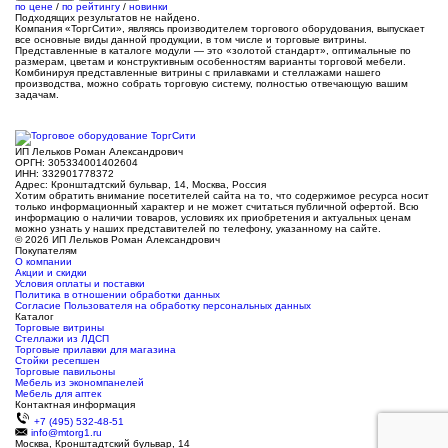
по цене
/
по рейтингу
/
новинки
Подходящих результатов не найдено.
Компания «ТоргСити», являясь производителем торгового оборудования, выпускает
все основные виды данной продукции, в том числе и торговые витрины.
Представленные в каталоге модули — это «золотой стандарт», оптимальные по
размерам, цветам и конструктивным особенностям варианты торговой мебели.
Комбинируя представленные витрины с прилавками и стеллажами нашего
производства, можно собрать торговую систему, полностью отвечающую вашим
задачам.
ИП Лельков Роман Александрович
ОРГН: 305334001402604
ИНН: 332901778372
Адрес: Кронштадтский бульвар, 14, Москва, Россия
Хотим обратить внимание посетителей сайта на то, что содержимое ресурса носит
только информационный характер и не может считаться публичной офертой. Всю
информацию о наличии товаров, условиях их приобретения и актуальных ценам
можно узнать у наших представителей по телефону, указанному на сайте.
© 2026 ИП Лельков Роман Александрович
Покупателям
О компании
Акции и скидки
Условия оплаты и поставки
Политика в отношении обработки данных
Согласие Пользователя на обработку персональных данных
Каталог
Торговые витрины
Стеллажи из ЛДСП
Торговые прилавки для магазина
Стойки ресепшен
Торговые павильоны
Мебель из экономпанелей
Мебель для аптек
Контактная информация
+7 (495) 532-48-51
info@mtorg1.ru
Москва, Кронштадтский бульвар, 14