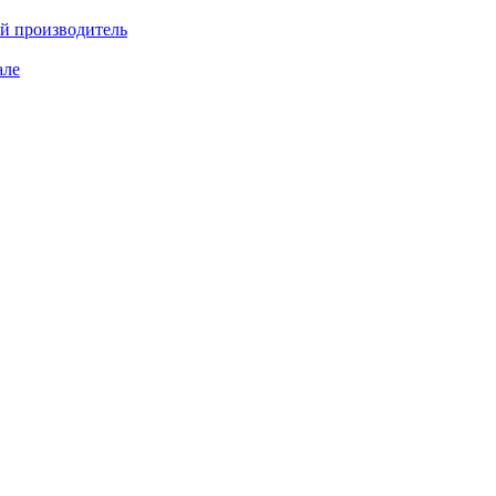
ий производитель
але