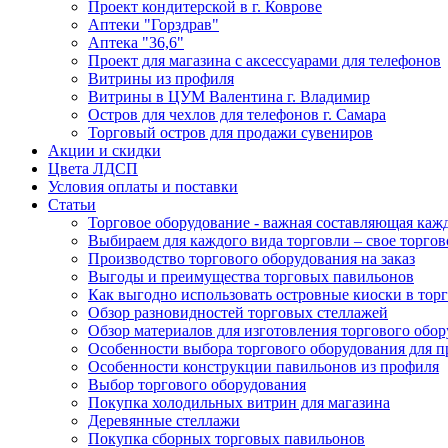
Проект кондитерской в г. Коврове
Аптеки "Горздрав"
Аптека "36,6"
Проект для магазина с аксессуарами для телефонов
Витрины из профиля
Витрины в ЦУМ Валентина г. Владимир
Остров для чехлов для телефонов г. Самара
Торговый остров для продажи сувениров
Акции и скидки
Цвета ЛДСП
Условия оплаты и поставки
Статьи
Торговое оборудование - важная составляющая каж
Выбираем для каждого вида торговли – свое торгов
Производство торгового оборудования на заказ
Выгоды и преимущества торговых павильонов
Как выгодно использовать островные киоски в торг
Обзор разновидностей торговых стеллажей
Обзор материалов для изготовления торгового обо
Особенности выбора торгового оборудования для 
Особенности конструкции павильонов из профиля
Выбор торгового оборудования
Покупка холодильных витрин для магазина
Деревянные стеллажи
Покупка сборных торговых павильонов