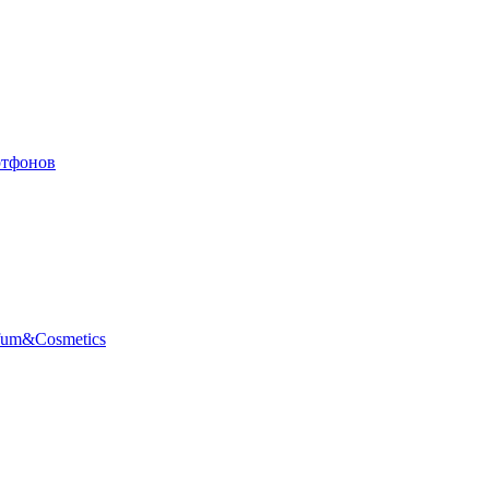
ртфонов
fum&Cosmetics