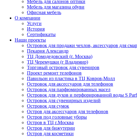
Мебель для салонов оптики
Мебель для магазина обуви
Офисная мебель
О компании
Услуги
История
Сертификаты
Наши проекты
Островок для продажи чехлов, аксессуаров для сма
Пекарня Александр
ТЦ Домодедовский (г. Москва)
ТЦ Черемушки (г Владимир)
Торговый островок для сувениров
Проект ремонт телефонов
Павильон из пластика в ТЦ Ковров-Молл
Островок для аксессуаров для телефонов
Островок для парфюмированных масел
Островок для духов и перфорированной воды S Par
Островок для сувенирных изделий
Островок для сумок
Остров для аксессуаров для телефонов
Остров под головные уборы
Остров в ТЦ г.Москва
Остров для бижутерии
Остров для косметики